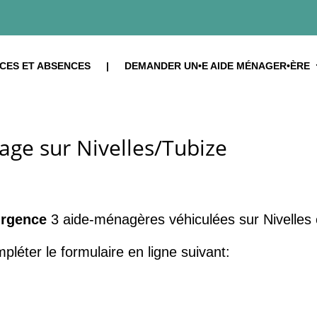
tres-Services : la référence à Bruxelles, en périphérie e
CES ET ABSENCES
|
DEMANDER UN•E AIDE MÉNAGER•ÈRE
age sur Nivelles/Tubize
urgence
3 aide-ménagères véhiculées sur Nivelles 
léter le formulaire en ligne suivant: