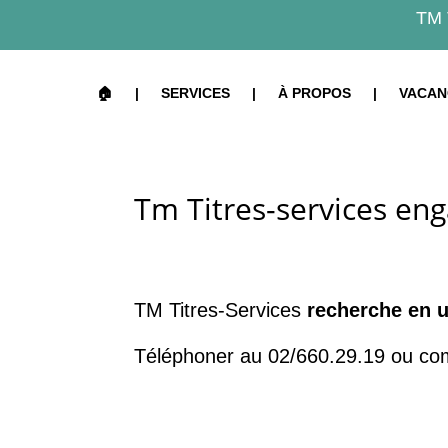
TM Ti
🏠
|
SERVICES
|
À PROPOS
|
VACAN
Tm Titres-services eng
TM Titres-Services
recherche en 
Téléphoner au 02/660.29.19 ou comp