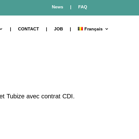
t dans le Brabant wallon depuis 2007.
News
|
FAQ
|
CONTACT
|
JOB
|
Français
et Tubize avec contrat CDI.